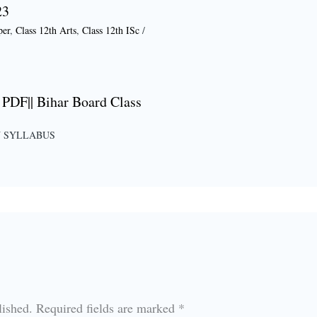
23
per
,
Class 12th Arts
,
Class 12th ISc
/
PDF|| Bihar Board Class
 SYLLABUS
lished.
Required fields are marked
*