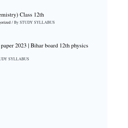
emistry) Class 12th
orized
/ By
STUDY SYLLABUS
paper 2023 | Bihar board 12th physics
UDY SYLLABUS