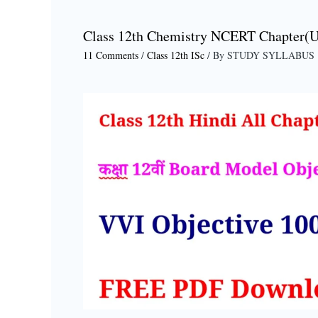
Class 12th Chemistry NCERT Chapter(Un
11 Comments
/
Class 12th ISc
/ By
STUDY SYLLABUS