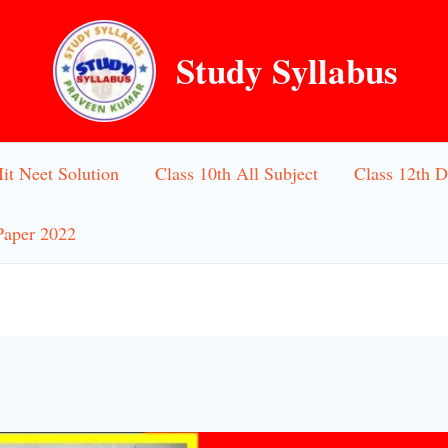
Study Syllabus
Iit Neet Solution
Class 10th All Subject
Class 12th D
Paper 2022