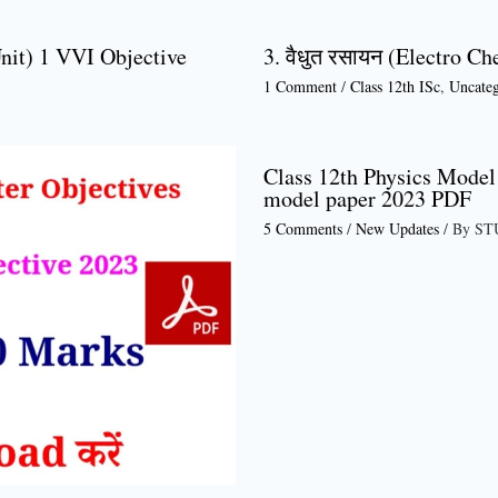
it) 1 VVI Objective
3. वैधुत रसायन (Electro Ch
1 Comment
/
Class 12th ISc
,
Uncateg
Class 12th Physics Model 
model paper 2023 PDF
5 Comments
/
New Updates
/ By
ST