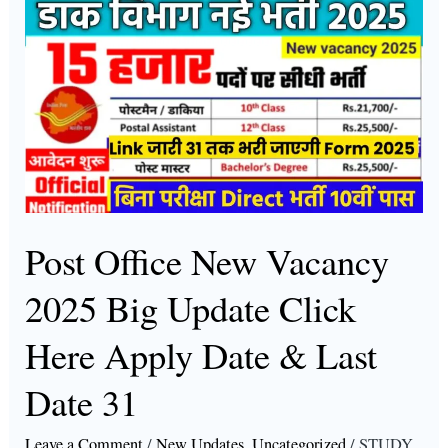
Post
Office
New
Vacancy
2025
Big
Update
Click
Here
Post Office New Vacancy
Apply
2025 Big Update Click
Date
&
Here Apply Date & Last
Last
Date 31
Date
31
Leave a Comment
/
New Updates
,
Uncategorized
/
STUDY