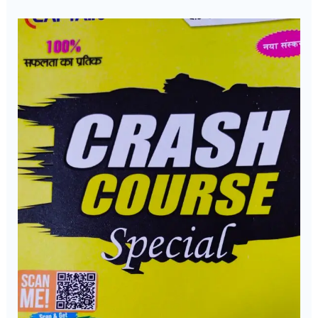
Bihar
Board
Matric
Inter
Model
Paper
2026
Download/
Bseb
10th
12th
Model
Paper
2026