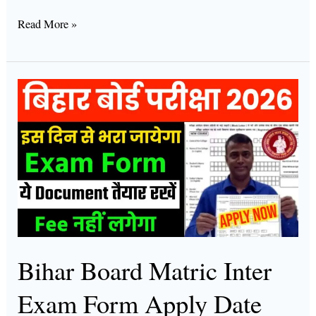
Read More »
Bihar
Board
Matric
Inter
Exam
Form
Apply
Date
2026
Bihar Board Matric Inter
:
Exam Form Apply Date
Click