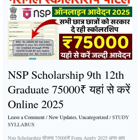
Scholarship
9th
12th
Graduate
75000₹
यहां
से
करें
NSP Scholarship 9th 12th
Online
Graduate 75000₹ यहां से करें
2025
Online 2025
Leave a Comment
/
New Updates
,
Uncategorized
/
STUDY
SYLLABUS
Nsp Scholarship योजना 75000₹ Form Apply 2025 अगर आप