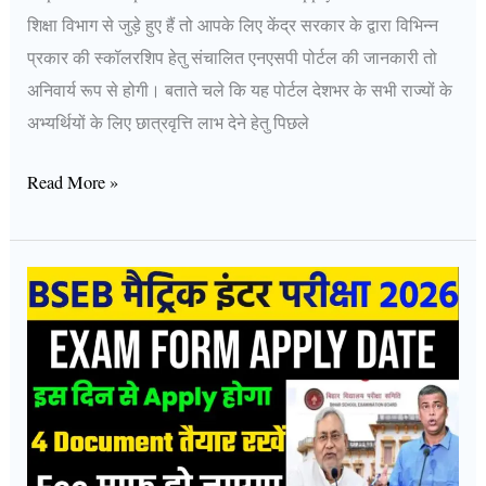
शिक्षा विभाग से जुड़े हुए हैं तो आपके लिए केंद्र सरकार के द्वारा विभिन्न
प्रकार की स्कॉलरशिप हेतु संचालित एनएसपी पोर्टल की जानकारी तो
अनिवार्य रूप से होगी। बताते चले कि यह पोर्टल देशभर के सभी राज्यों के
अभ्यर्थियों के लिए छात्रवृत्ति लाभ देने हेतु पिछले
Read More »
Bihar
Board
Matric
Inter
Exam
Form
Apply