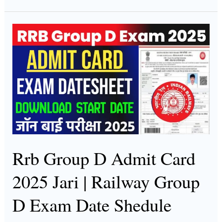
Rrb
Group
D
Admit
Card
2025
Jari
|
Railway
Rrb Group D Admit Card
Group
2025 Jari | Railway Group
D
Exam
D Exam Date Shedule
Date