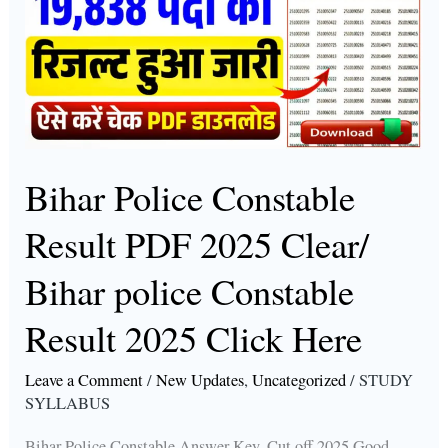
Result
PDF
2025
Clear/
Bihar
police
Bihar Police Constable
Constable
Result PDF 2025 Clear/
Result
2025
Bihar police Constable
Click
Result 2025 Click Here
Here
Leave a Comment
/
New Updates
,
Uncategorized
/
STUDY
SYLLABUS
Bihar Police Constable Answer Key, Cut off 2025 Good