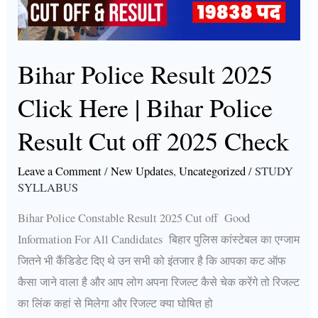
|
Bihar
Police
Bihar Police Result 2025
Result
Click Here | Bihar Police
Cut
off
Result Cut off 2025 Check
2025
Check
Leave a Comment
/
New Updates
,
Uncategorized
/
STUDY
SYLLABUS
Bihar Police Constable Result 2025 Cut off Good
Information For All Candidates बिहार पुलिस कांस्टेबल का एग्जाम
जितने भी कैंडिडेट दिए थे उन सभी को इंतजार है कि आपका कट ऑफ
कैसा जाने वाला है और आप लोग अपना रिजल्ट कैसे चेक करेंगे तो रिजल्ट
का लिंक कहां से मिलेगा और रिजल्ट क्या घोषित हो