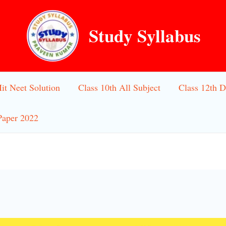
Study Syllabus
Iit Neet Solution
Class 10th All Subject
Class 12th D
Paper 2022