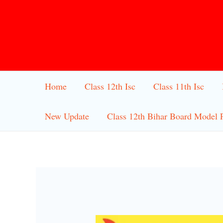
Skip
to
content
Home
Class 12th Isc
Class 11th Isc
New Update
Class 12th Bihar Board Model 