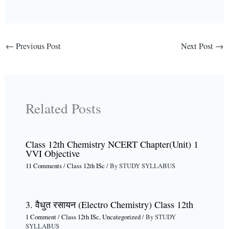
←
Previous Post
Next Post
→
Related Posts
Class 12th Chemistry NCERT Chapter(Unit) 1
VVI Objective
11 Comments
/
Class 12th ISc
/ By
STUDY SYLLABUS
3. वैधुत रसायन (Electro Chemistry) Class 12th
1 Comment
/
Class 12th ISc
,
Uncategorized
/ By
STUDY
SYLLABUS