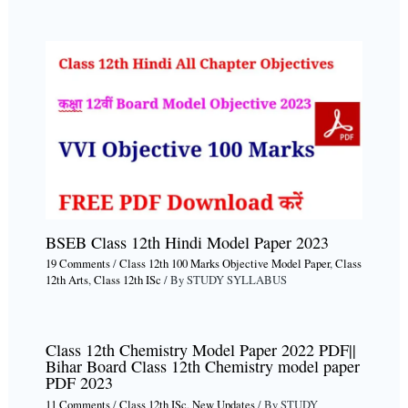
BSEB Class 12th Hindi Model Paper 2023
19 Comments
/
Class 12th 100 Marks Objective Model Paper
,
Class
12th Arts
,
Class 12th ISc
/ By
STUDY SYLLABUS
Class 12th Chemistry Model Paper 2022 PDF||
Bihar Board Class 12th Chemistry model paper
PDF 2023
11 Comments
/
Class 12th ISc
,
New Updates
/ By
STUDY