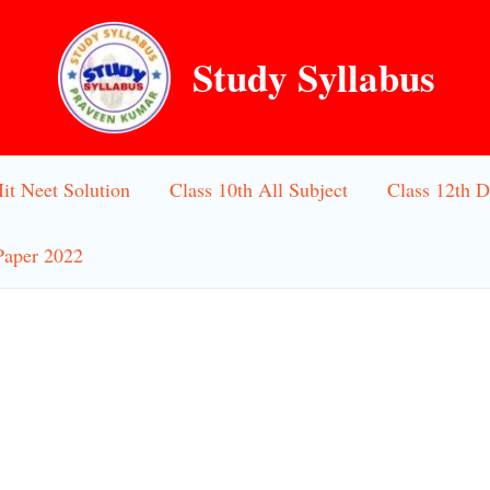
Study Syllabus
Iit Neet Solution
Class 10th All Subject
Class 12th D
Paper 2022