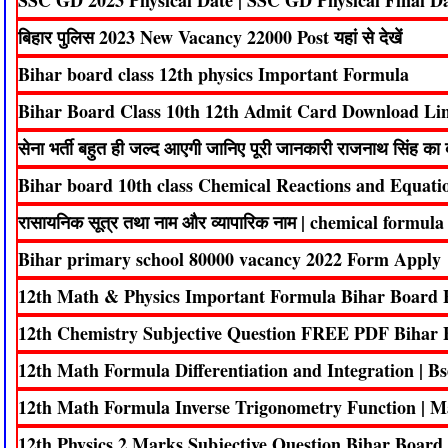
SSC GD 2023 Physical Date | SSC GD Physical Final D
बिहार पुलिस 2023 New Vacancy 22000 Post यहां से देखें
Bihar board class 12th physics Important Formula
Bihar Board Class 10th 12th Admit Card Download Li
सेना भर्ती बहुत ही जल्द आएगी जानिए पूरी जानकारी राजनाथ सिंह का 
Bihar board 10th class Chemical Reactions and Equat
रासायनिक सूत्र तथा नाम और व्यापारिक नाम | chemical formu
Bihar primary school 80000 vacancy 2022 Form Apply
12th Math & Physics Important Formula Bihar Board 
12th Chemistry Subjective Question FREE PDF Bihar B
12th Math Formula Differentiation and Integration | 
12th Math Formula Inverse Trigonometry Function | 
12th Physics 2 Marks Subjective Question Bihar Board 