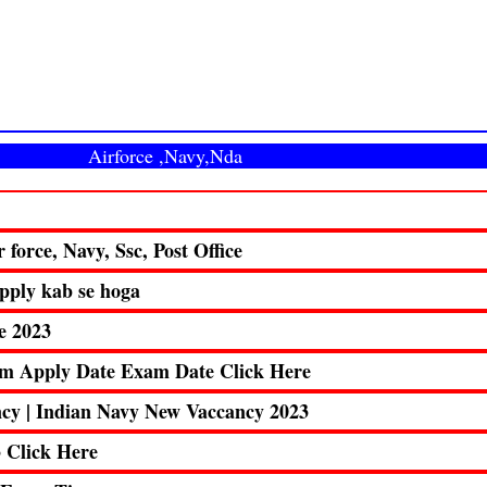
Airforce ,Navy,Nda
r force, Navy, Ssc, Post Office
pply kab se hoga
e 2023
orm Apply Date Exam Date Click Here
cy | Indian Navy New Vaccancy 2023
 Click Here