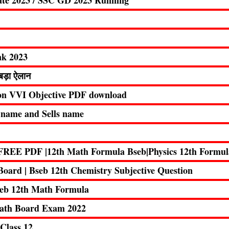
ate 2023 / SSC GD 2023 Running
nk 2023
बड़ा ऐलान
ion VVI Objective PDF download
la name and Sells name
FREE PDF |12th Math Formula Bseb|Physics 12th Formul
oard | Bseb 12th Chemistry Subjective Question
Bseb 12th Math Formula
Math Board Exam 2022
Class 12