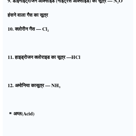
9. डाईनाइट्रोजन ऑक्साइड (नाइट्रस ऑक्साइड) का सूत्र — N₂O
हंसने वाला गैस का सूत्र
10. क्लोरीन गैस — Cl₂
11. हाइड्रोजन क्लोराइड का सूत्र —HCl
12. अमोनिया कासूत्र — NH₃
अम्ल(Acid)