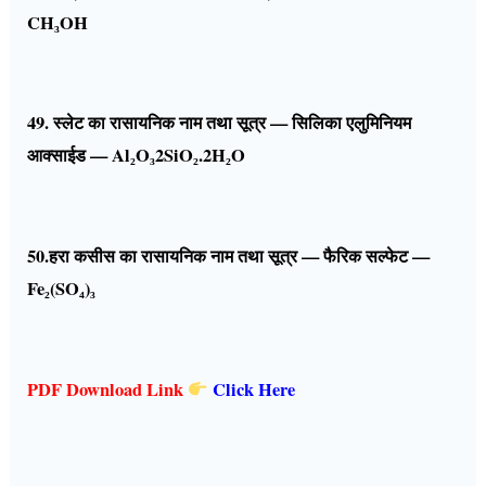
CH₃OH
49. स्लेट का रासायनिक नाम तथा सूत्र — सिलिका एलुमिनियम
आक्साईड — Al₂O₃2SiO₂.2H₂O
50.हरा कसीस का रासायनिक नाम तथा सूत्र — फैरिक सल्फेट —
Fe₂(SO₄)₃
PDF Download Link
Click Here