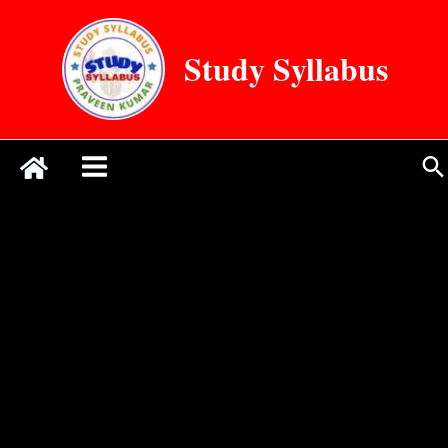
Skip
to
Study Syllabus
content
Se