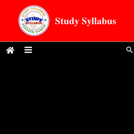
Skip
to
Study Syllabus
content
Se