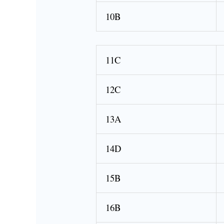
10B
11C
12C
13A
14D
15B
16B