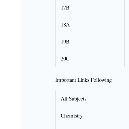
17B
18A
19B
20C
Important Links Following
All Subjects
Chemistry