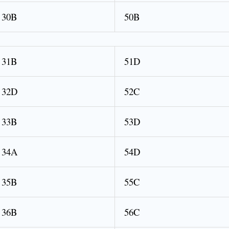
30B
50B
31B
51D
32D
52C
33B
53D
34A
54D
35B
55C
36B
56C