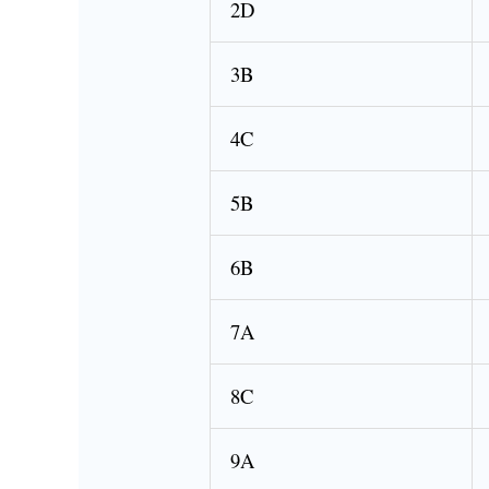
2D
3B
4C
5B
6B
7A
8C
9A