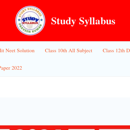
Study Syllabus
Iit Neet Solution
Class 10th All Subject
Class 12th D
Paper 2022