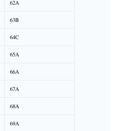
62A
63B
64C
65A
66A
67A
68A
69A