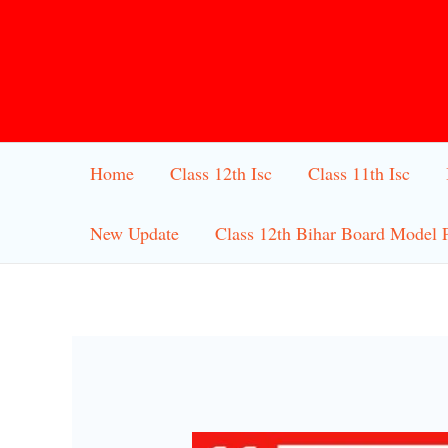
Skip
to
content
Home
Class 12th Isc
Class 11th Isc
New Update
Class 12th Bihar Board Model 