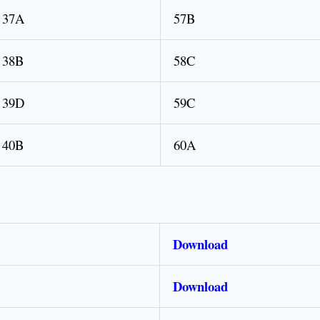
37A
57B
38B
58C
39D
59C
40B
60A
Download
Download