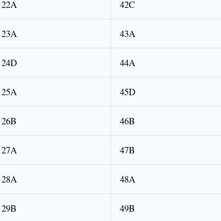
22A
42C
23A
43A
24D
44A
25A
45D
26B
46B
27A
47B
28A
48A
29B
49B