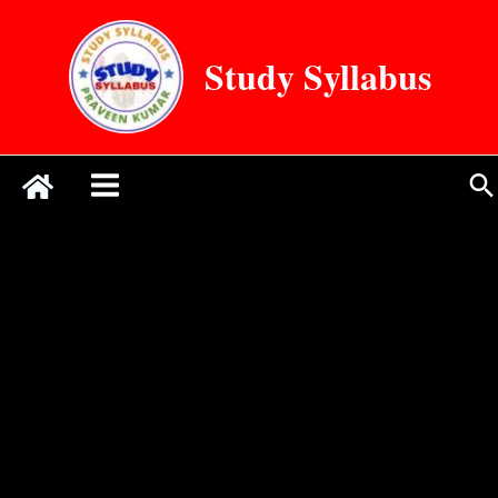
Skip
to
Study Syllabus
content
Se