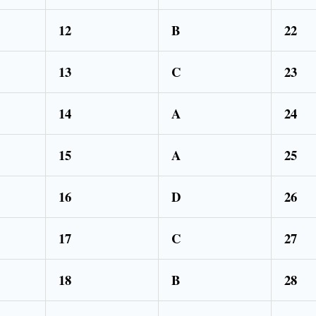
12
B
22
13
C
23
14
A
24
15
A
25
16
D
26
17
C
27
18
B
28