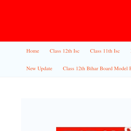
Skip
to
content
Home
Class 12th Isc
Class 11th Isc
New Update
Class 12th Bihar Board Model 