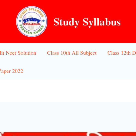
Study Syllabus
Iit Neet Solution
Class 10th All Subject
Class 12th D
Paper 2022