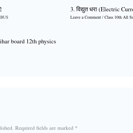
2
3. विद्युत धरा (Electric Cur
ABUS
Leave a Comment
/
Class 10th All S
ihar board 12th physics
lished.
Required fields are marked
*