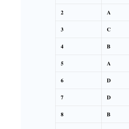
2
A
3
C
4
B
5
A
6
D
7
D
8
B