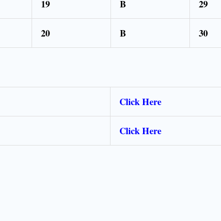
19
B
29
20
B
30
Click Here
Click Here