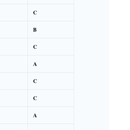
C
B
C
A
C
C
A