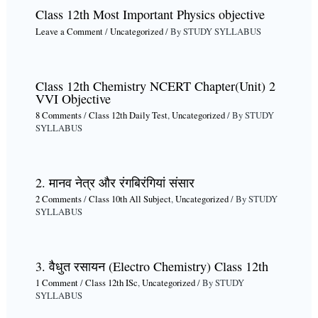
Class 12th Most Important Physics objective
Leave a Comment
/
Uncategorized
/ By
STUDY SYLLABUS
Class 12th Chemistry NCERT Chapter(Unit) 2
VVI Objective
8 Comments
/
Class 12th Daily Test
,
Uncategorized
/ By
STUDY
SYLLABUS
2. मानव नेत्र और रंगबिरंगियां संसार
2 Comments
/
Class 10th All Subject
,
Uncategorized
/ By
STUDY
SYLLABUS
3. वैधुत रसायन (Electro Chemistry) Class 12th
1 Comment
/
Class 12th ISc
,
Uncategorized
/ By
STUDY
SYLLABUS