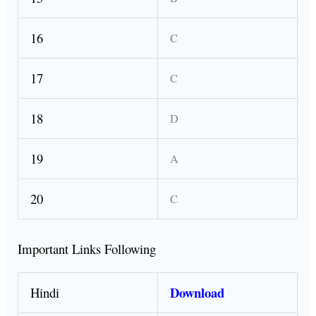
16
C
17
C
18
D
19
A
20
C
Important Links Following
Download
Hindi