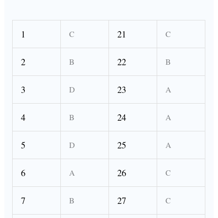
1
21
C
C
2
22
B
B
3
23
D
A
4
24
B
A
5
25
D
A
6
26
A
C
7
27
B
C