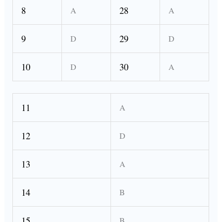
8
28
A
A
9
29
D
D
10
30
D
A
11
A
12
D
13
A
14
B
15
B