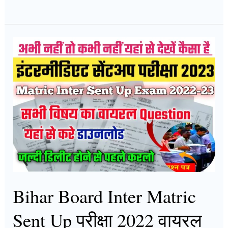
Bihar
Board
Inter
Matric
Sent
Up
परीक्षा
2022
वायरल
प्रश्न
Bihar Board Inter Matric
यहां
से
Sent Up परीक्षा 2022 वायरल
करें