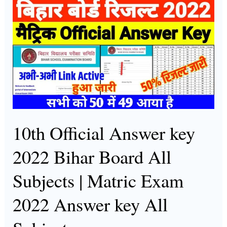
10th
Official
Answer
key
2022
Bihar
Board
All
Subjects
10th Official Answer key
|
2022 Bihar Board All
Matric
Exam
Subjects | Matric Exam
2022
2022 Answer key All
Answer
key