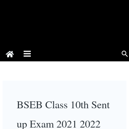
Se
BSEB Class 10th Sent
up Exam 2021 2022