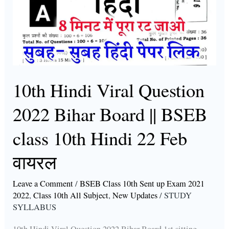
Question
2022
Bihar
Board
||
BSEB
10th Hindi Viral Question
class
2022 Bihar Board || BSEB
10th
Hindi
class 10th Hindi 22 Feb
22
वायरल
Feb
वायरल
Leave a Comment
/
BSEB Class 10th Sent up Exam 2021
2022
,
Class 10th All Subject
,
New Updates
/
STUDY
SYLLABUS