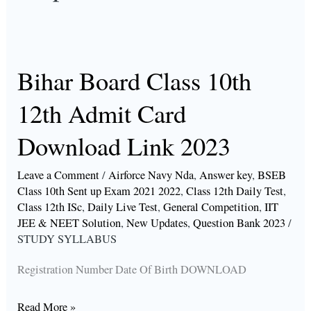
Bihar Board Class 10th
Bihar
Board
12th Admit Card
Class
10th
Download Link 2023
12th
Leave a Comment
/
Airforce Navy Nda
,
Answer key
,
BSEB
Admit
Class 10th Sent up Exam 2021 2022
,
Class 12th Daily Test
,
Card
Class 12th ISc
,
Daily Live Test
,
General Competition
,
IIT
Download
JEE & NEET Solution
,
New Updates
,
Question Bank 2023
/
STUDY SYLLABUS
Link
2023
Registration Number Date Of Birth DOWNLOAD
Read More »