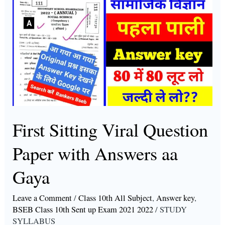
First
Sitting
Viral
Question
Paper
with
Answers
aa
Gaya
First Sitting Viral Question
Paper with Answers aa
Gaya
Leave a Comment
/
Class 10th All Subject
,
Answer key
,
BSEB Class 10th Sent up Exam 2021 2022
/
STUDY
SYLLABUS