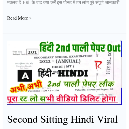
मतलब है 10th के बाद क्या करें इस पोस्ट में हम लोग पुरे संपूर्ण जानकारी
Read More »
Second
Sitting
Hindi
Viral
Question
2022
Bihar
Board
Class
Second Sitting Hindi Viral
10th