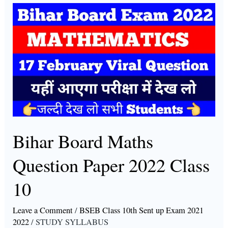
Bihar
Board
Maths
Question
Paper
2022
Class
10
Bihar Board Maths
Question Paper 2022 Class
10
Leave a Comment
/
BSEB Class 10th Sent up Exam 2021
2022
/
STUDY SYLLABUS