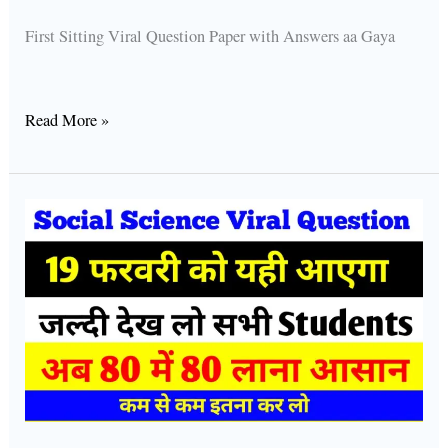
First Sitting Viral Question Paper with Answers aa Gaya
Read More »
Bseb
Social
Science
Viral
Question
2022
Bihar
Board