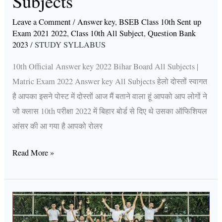
Subjects
All
Subjects
Leave a Comment
/
Answer key
,
BSEB Class 10th Sent up
Exam 2021 2022
,
Class 10th All Subject
,
Question Bank
2023
/
STUDY SYLLABUS
10th Official Answer key 2022 Bihar Board All Subjects |
Matric Exam 2022 Answer key All Subjects हेलो दोस्तों स्वागत
है आपका इसने पोस्ट में दोस्तों आज मैं बताने वाला हूं आपको आप लोगों ने
जो क्लास 10th परीक्षा 2022 में बिहार बोर्ड से दिए थे उसका ऑफिशियल
आंसर की आ गया है आपको रोलर
Read More »
Bseb
10th