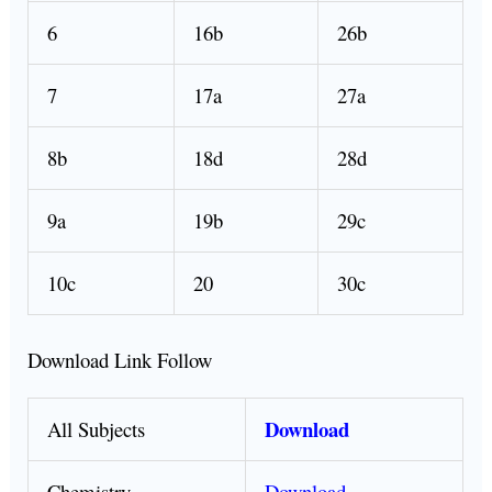
6
16b
26b
7
17a
27a
8b
18d
28d
9a
19b
29c
10c
20
30c
Download Link Follow
Download
All Subjects
Chemistry
Download