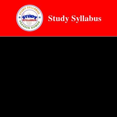
Skip
to
Study Syllabus
content