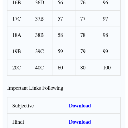
16B
36D
56
76
96
17C
37B
57
77
97
18A
38B
58
78
98
19B
39C
59
79
99
20C
40C
60
80
100
Important Links Following
Download
Subjective
Download
Hindi