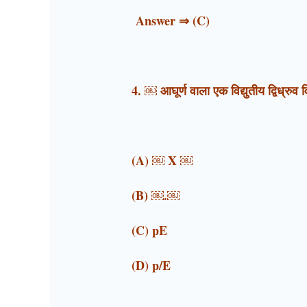
Answer ⇒ (C)
4. ￼ आघूर्ण वाला एक विद्युतीय द्विध्रु
(A) ￼ X ￼
(B) ￼.￼
(C) pE
(D) p/E