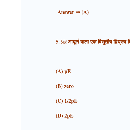
Answer ⇒ (A)
5. ￼ आघूर्ण वाला एक विद्युतीय द्विध्रुव
(A) pE
(B) zero
(C) 1/2pE
(D) 2pE