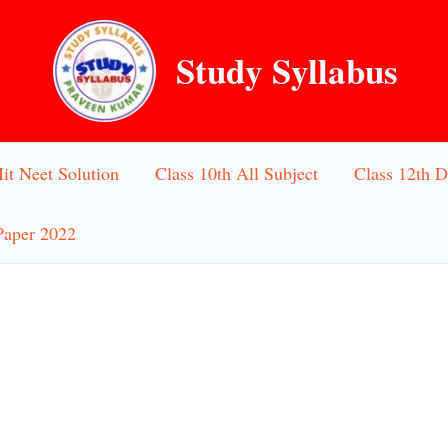
Study Syllabus
Iit Neet Solution
Class 10th All Subject
Class 12th D
Paper 2022