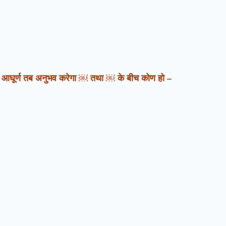
ल आघूर्ण तब अनुभव करेगा ￼ तथा ￼ के बीच कोण हो –