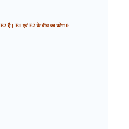
व्रता E2 है। E1 एवं E2 के बीच का कोण 0