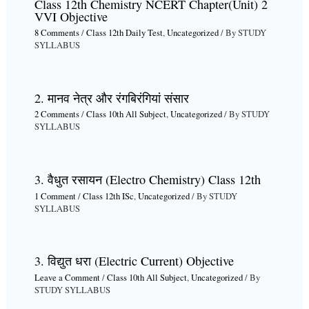
Class 12th Chemistry NCERT Chapter(Unit) 2
VVI Objective
8 Comments
/
Class 12th Daily Test
,
Uncategorized
/ By
STUDY
SYLLABUS
2. मानव नेत्र और रंगबिरंगियां संसार
2 Comments
/
Class 10th All Subject
,
Uncategorized
/ By
STUDY
SYLLABUS
3. वैधुत रसायन (Electro Chemistry) Class 12th
1 Comment
/
Class 12th ISc
,
Uncategorized
/ By
STUDY
SYLLABUS
3. विद्युत धरा (Electric Current) Objective
Leave a Comment
/
Class 10th All Subject
,
Uncategorized
/ By
STUDY SYLLABUS