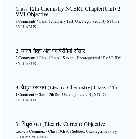
Class 12th Chemistry NCERT Chapter(Unit) 2
VVI Objective
8 Comments
/
Class 12th Daily Test
,
Uncategorized
/ By
STUDY
SYLLABUS
2. मानव नेत्र और रंगबिरंगियां संसार
2 Comments
/
Class 10th All Subject
,
Uncategorized
/ By
STUDY
SYLLABUS
3. वैधुत रसायन (Electro Chemistry) Class 12th
1 Comment
/
Class 12th ISc
,
Uncategorized
/ By
STUDY
SYLLABUS
3. विद्युत धरा (Electric Current) Objective
Leave a Comment
/
Class 10th All Subject
,
Uncategorized
/ By
STUDY SYLLABUS