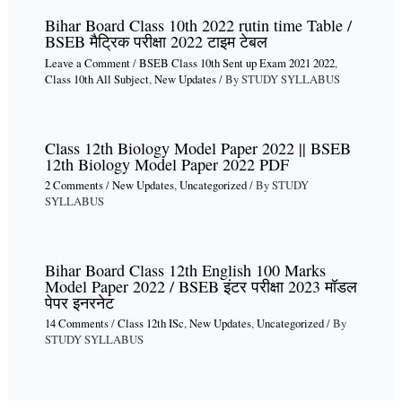
Bihar Board Class 10th 2022 rutin time Table /
BSEB मैट्रिक परीक्षा 2022 टाइम टेबल
Leave a Comment
/
BSEB Class 10th Sent up Exam 2021 2022
,
Class 10th All Subject
,
New Updates
/ By
STUDY SYLLABUS
Class 12th Biology Model Paper 2022 || BSEB
12th Biology Model Paper 2022 PDF
2 Comments
/
New Updates
,
Uncategorized
/ By
STUDY
SYLLABUS
Bihar Board Class 12th English 100 Marks
Model Paper 2022 / BSEB इंटर परीक्षा 2023 मॉडल
पेपर इनरनेट
14 Comments
/
Class 12th ISc
,
New Updates
,
Uncategorized
/ By
STUDY SYLLABUS