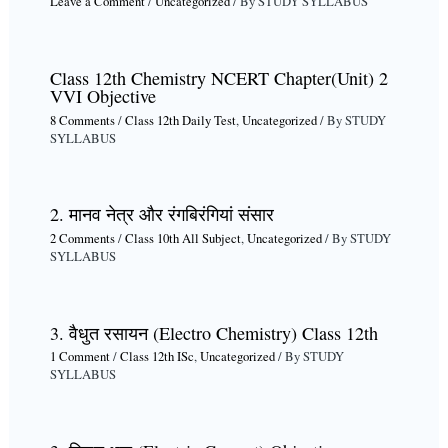
Leave a Comment
/
Uncategorized
/ By
STUDY SYLLABUS
Class 12th Chemistry NCERT Chapter(Unit) 2
VVI Objective
8 Comments
/
Class 12th Daily Test
,
Uncategorized
/ By
STUDY
SYLLABUS
2. मानव नेत्र और रंगबिरंगियां संसार
2 Comments
/
Class 10th All Subject
,
Uncategorized
/ By
STUDY
SYLLABUS
3. वैधुत रसायन (Electro Chemistry) Class 12th
1 Comment
/
Class 12th ISc
,
Uncategorized
/ By
STUDY
SYLLABUS