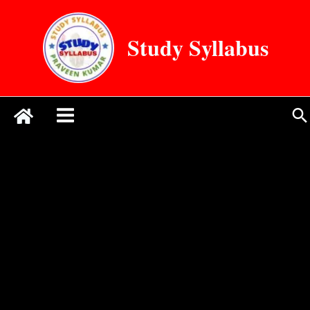
Skip
to
Study Syllabus
content
Se