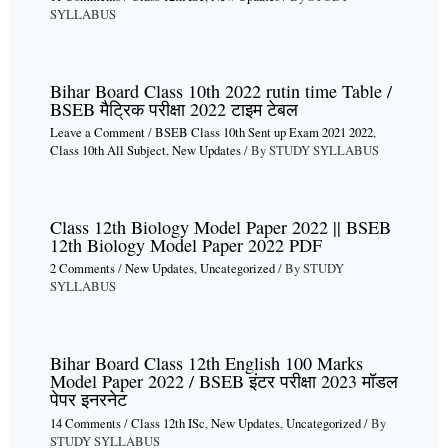
SYLLABUS
Bihar Board Class 10th 2022 rutin time Table /
BSEB मैट्रिक परीक्षा 2022 टाइम टेबल
Leave a Comment
/
BSEB Class 10th Sent up Exam 2021 2022
,
Class 10th All Subject
,
New Updates
/ By
STUDY SYLLABUS
Class 12th Biology Model Paper 2022 || BSEB
12th Biology Model Paper 2022 PDF
2 Comments
/
New Updates
,
Uncategorized
/ By
STUDY
SYLLABUS
Bihar Board Class 12th English 100 Marks
Model Paper 2022 / BSEB इंटर परीक्षा 2023 मॉडल
पेपर इनरनेट
14 Comments
/
Class 12th ISc
,
New Updates
,
Uncategorized
/ By
STUDY SYLLABUS