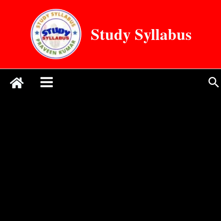
Skip
to
Study Syllabus
content
Se