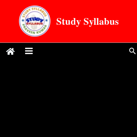
Skip
to
Study Syllabus
content
Se