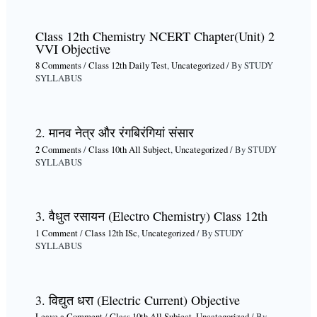
Class 12th Chemistry NCERT Chapter(Unit) 2
VVI Objective
8 Comments
/
Class 12th Daily Test
,
Uncategorized
/ By
STUDY
SYLLABUS
2. मानव नेत्र और रंगबिरंगियां संसार
2 Comments
/
Class 10th All Subject
,
Uncategorized
/ By
STUDY
SYLLABUS
3. वैधुत रसायन (Electro Chemistry) Class 12th
1 Comment
/
Class 12th ISc
,
Uncategorized
/ By
STUDY
SYLLABUS
3. विद्युत धरा (Electric Current) Objective
Leave a Comment
/
Class 10th All Subject
,
Uncategorized
/ By