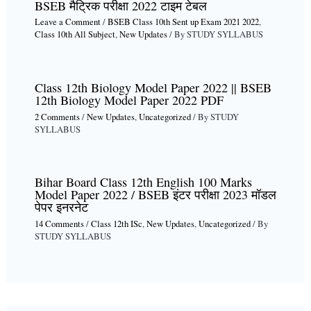
BSEB मैट्रिक परीक्षा 2022 टाइम टेबल
Leave a Comment
/
BSEB Class 10th Sent up Exam 2021 2022
,
Class 10th All Subject
,
New Updates
/ By
STUDY SYLLABUS
Class 12th Biology Model Paper 2022 || BSEB
12th Biology Model Paper 2022 PDF
2 Comments
/
New Updates
,
Uncategorized
/ By
STUDY
SYLLABUS
Bihar Board Class 12th English 100 Marks
Model Paper 2022 / BSEB इंटर परीक्षा 2023 मॉडल
पेपर इनरनेट
14 Comments
/
Class 12th ISc
,
New Updates
,
Uncategorized
/ By
STUDY SYLLABUS