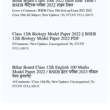
Bihar Board Class 10th 2022 rutin time Table /
BSEB मैट्रिक परीक्षा 2022 टाइम टेबल
Leave a Comment
/
BSEB Class 10th Sent up Exam 2021 2022
,
Class 10th All Subject
,
New Updates
/ By
STUDY SYLLABUS
Class 12th Biology Model Paper 2022 || BSEB
12th Biology Model Paper 2022 PDF
2 Comments
/
New Updates
,
Uncategorized
/ By
STUDY
SYLLABUS
Bihar Board Class 12th English 100 Marks
Model Paper 2022 / BSEB इंटर परीक्षा 2023 मॉडल
पेपर इनरनेट
14 Comments
/
Class 12th ISc
,
New Updates
,
Uncategorized
/ By
STUDY SYLLABUS