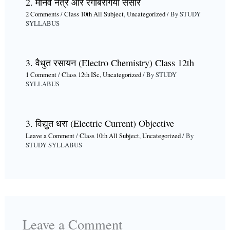
2. मानव नेत्र और रंगबिरंगियां संसार
2 Comments
/
Class 10th All Subject
,
Uncategorized
/ By
STUDY
SYLLABUS
3. वैधुत रसायन (Electro Chemistry) Class 12th
1 Comment
/
Class 12th ISc
,
Uncategorized
/ By
STUDY
SYLLABUS
3. विद्युत धरा (Electric Current) Objective
Leave a Comment
/
Class 10th All Subject
,
Uncategorized
/ By
STUDY SYLLABUS
Leave a Comment