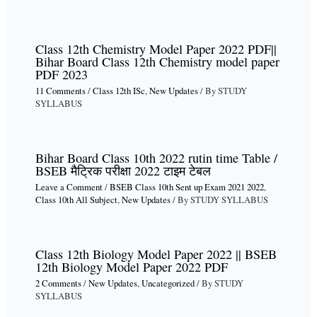
Class 12th Chemistry Model Paper 2022 PDF||
Bihar Board Class 12th Chemistry model paper
PDF 2023
11 Comments
/
Class 12th ISc
,
New Updates
/ By
STUDY
SYLLABUS
Bihar Board Class 10th 2022 rutin time Table /
BSEB मैट्रिक परीक्षा 2022 टाइम टेबल
Leave a Comment
/
BSEB Class 10th Sent up Exam 2021 2022
,
Class 10th All Subject
,
New Updates
/ By
STUDY SYLLABUS
Class 12th Biology Model Paper 2022 || BSEB
12th Biology Model Paper 2022 PDF
2 Comments
/
New Updates
,
Uncategorized
/ By
STUDY
SYLLABUS