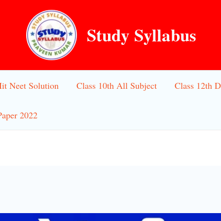
Study Syllabus
Iit Neet Solution
Class 10th All Subject
Class 12th D
Paper 2022