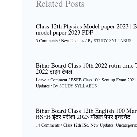
Related Posts
Class 12th Physics Model paper 2023 | B
model paper 2023 PDF
5 Comments
/
New Updates
/ By
STUDY SYLLABUS
Bihar Board Class 10th 2022 rutin time Ta
2022 टाइम टेबल
Leave a Comment
/
BSEB Class 10th Sent up Exam 2021
Updates
/ By
STUDY SYLLABUS
Bihar Board Class 12th English 100 Mar
BSEB इंटर परीक्षा 2023 मॉडल पेपर इनरनेट
14 Comments
/
Class 12th ISc
,
New Updates
,
Uncategoriz