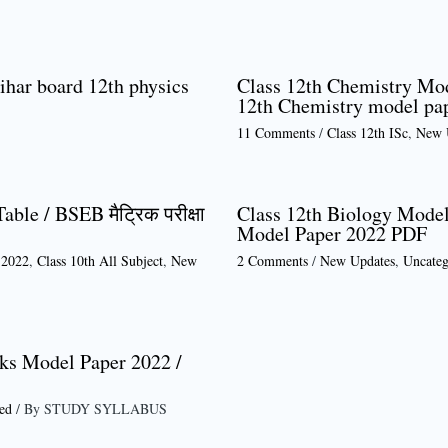
ihar board 12th physics
Class 12th Chemistry Mod
12th Chemistry model pa
11 Comments
/
Class 12th ISc
,
New 
ble / BSEB मैट्रिक परीक्षा
Class 12th Biology Model
Model Paper 2022 PDF
 2022
,
Class 10th All Subject
,
New
2 Comments
/
New Updates
,
Uncateg
ks Model Paper 2022 /
ed
/ By
STUDY SYLLABUS