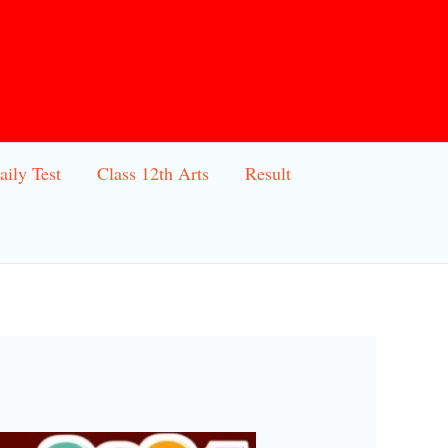
aily Test
Class 12th Arts
Result