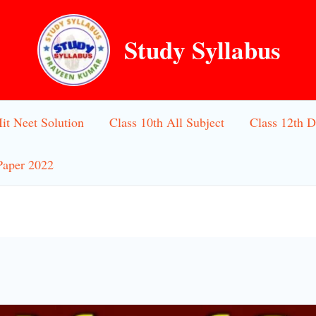
Study Syllabus
Iit Neet Solution
Class 10th All Subject
Class 12th D
Paper 2022