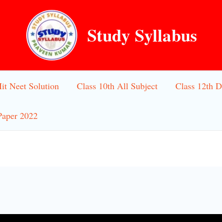
Study Syllabus
Iit Neet Solution
Class 10th All Subject
Class 12th D
Paper 2022