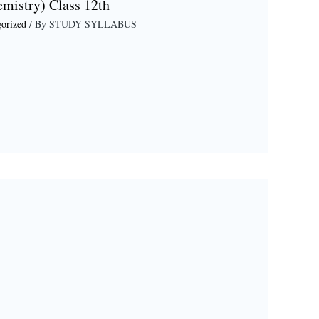
emistry) Class 12th
orized
/ By
STUDY SYLLABUS