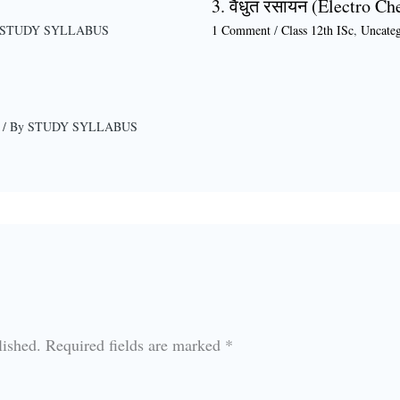
3. वैधुत रसायन (Electro Ch
STUDY SYLLABUS
1 Comment
/
Class 12th ISc
,
Uncateg
/ By
STUDY SYLLABUS
lished.
Required fields are marked
*