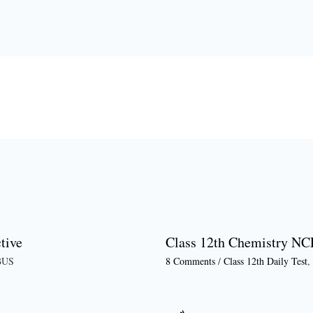
tive
Class 12th Chemistry NC
BUS
8 Comments
/
Class 12th Daily Test
,