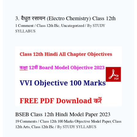
3. वैधुत रसायन (Electro Chemistry) Class 12th
1 Comment
/
Class 12th ISc
,
Uncategorized
/ By
STUDY
SYLLABUS
BSEB Class 12th Hindi Model Paper 2023
19 Comments
/
Class 12th 100 Marks Objective Model Paper
,
Class
12th Arts
,
Class 12th ISc
/ By
STUDY SYLLABUS