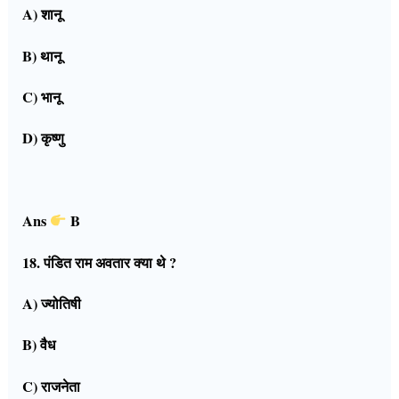
A) शानू
B) थानू
C) भानू
D) कृष्णु
Ans
B
18. पंडित राम अवतार क्या थे ?
A) ज्योतिषी
B) वैध
C) राजनेता