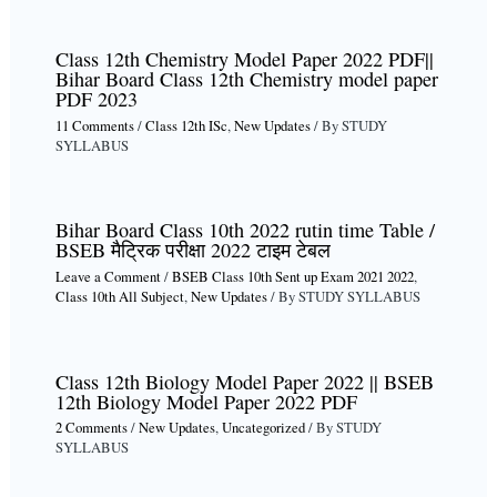
Class 12th Chemistry Model Paper 2022 PDF||
Bihar Board Class 12th Chemistry model paper
PDF 2023
11 Comments
/
Class 12th ISc
,
New Updates
/ By
STUDY
SYLLABUS
Bihar Board Class 10th 2022 rutin time Table /
BSEB मैट्रिक परीक्षा 2022 टाइम टेबल
Leave a Comment
/
BSEB Class 10th Sent up Exam 2021 2022
,
Class 10th All Subject
,
New Updates
/ By
STUDY SYLLABUS
Class 12th Biology Model Paper 2022 || BSEB
12th Biology Model Paper 2022 PDF
2 Comments
/
New Updates
,
Uncategorized
/ By
STUDY
SYLLABUS