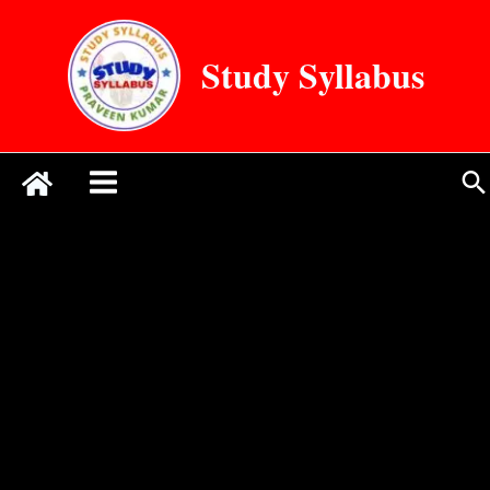
Skip
to
Study Syllabus
content
Se