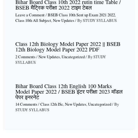
Bihar Board Class 10th 2022 rutin time Table /
BSEB मैट्रिक परीक्षा 2022 टाइम टेबल
Leave a Comment
/
BSEB Class 10th Sent up Exam 2021 2022
,
Class 10th All Subject
,
New Updates
/ By
STUDY SYLLABUS
Class 12th Biology Model Paper 2022 || BSEB
12th Biology Model Paper 2022 PDF
2 Comments
/
New Updates
,
Uncategorized
/ By
STUDY
SYLLABUS
Bihar Board Class 12th English 100 Marks
Model Paper 2022 / BSEB इंटर परीक्षा 2023 मॉडल
पेपर इनरनेट
14 Comments
/
Class 12th ISc
,
New Updates
,
Uncategorized
/ By
STUDY SYLLABUS