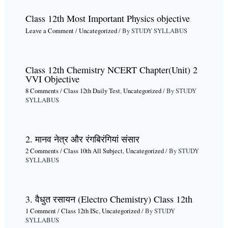
Class 12th Most Important Physics objective
Leave a Comment
/
Uncategorized
/ By
STUDY SYLLABUS
Class 12th Chemistry NCERT Chapter(Unit) 2
VVI Objective
8 Comments
/
Class 12th Daily Test
,
Uncategorized
/ By
STUDY
SYLLABUS
2. मानव नेत्र और रंगबिरंगियां संसार
2 Comments
/
Class 10th All Subject
,
Uncategorized
/ By
STUDY
SYLLABUS
3. वैधुत रसायन (Electro Chemistry) Class 12th
1 Comment
/
Class 12th ISc
,
Uncategorized
/ By
STUDY
SYLLABUS