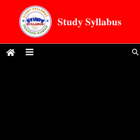
Skip
to
Study Syllabus
content
Se