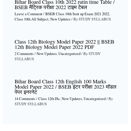
Bihar Board Class 10th 2022 rutin time Table /
BSEB मैट्रिक परीक्षा 2022 टाइम टेबल
Leave a Comment
/
BSEB Class 10th Sent up Exam 2021 2022
,
Class 10th All Subject
,
New Updates
/ By
STUDY SYLLABUS
Class 12th Biology Model Paper 2022 || BSEB
12th Biology Model Paper 2022 PDF
2 Comments
/
New Updates
,
Uncategorized
/ By
STUDY
SYLLABUS
Bihar Board Class 12th English 100 Marks
Model Paper 2022 / BSEB इंटर परीक्षा 2023 मॉडल
पेपर इनरनेट
14 Comments
/
Class 12th ISc
,
New Updates
,
Uncategorized
/ By
STUDY SYLLABUS