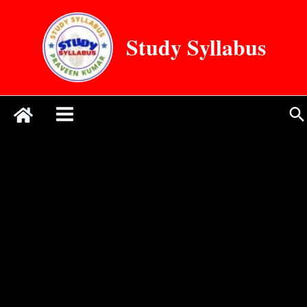
Skip
to
Study Syllabus
content
Se