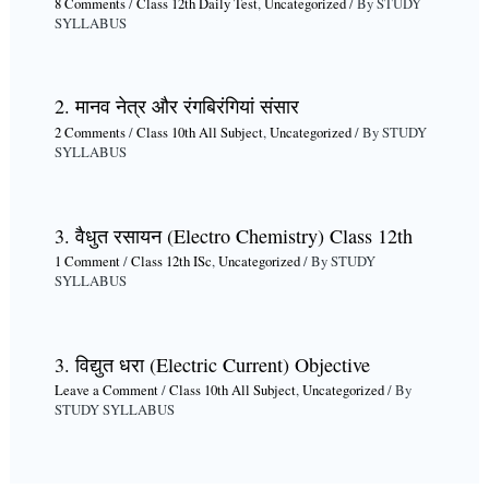
8 Comments
/
Class 12th Daily Test
,
Uncategorized
/ By
STUDY
SYLLABUS
2. मानव नेत्र और रंगबिरंगियां संसार
2 Comments
/
Class 10th All Subject
,
Uncategorized
/ By
STUDY
SYLLABUS
3. वैधुत रसायन (Electro Chemistry) Class 12th
1 Comment
/
Class 12th ISc
,
Uncategorized
/ By
STUDY
SYLLABUS
3. विद्युत धरा (Electric Current) Objective
Leave a Comment
/
Class 10th All Subject
,
Uncategorized
/ By
STUDY SYLLABUS