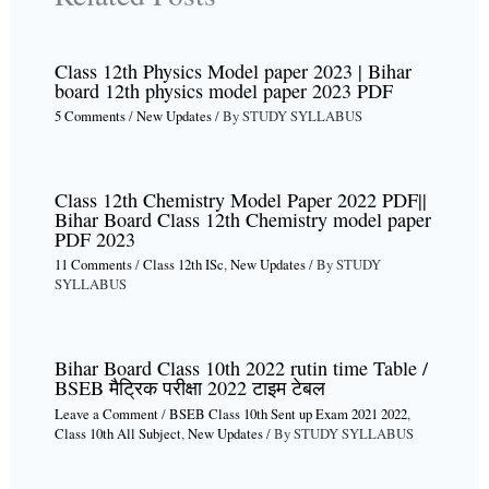
Class 12th Physics Model paper 2023 | Bihar
board 12th physics model paper 2023 PDF
5 Comments
/
New Updates
/ By
STUDY SYLLABUS
Class 12th Chemistry Model Paper 2022 PDF||
Bihar Board Class 12th Chemistry model paper
PDF 2023
11 Comments
/
Class 12th ISc
,
New Updates
/ By
STUDY
SYLLABUS
Bihar Board Class 10th 2022 rutin time Table /
BSEB मैट्रिक परीक्षा 2022 टाइम टेबल
Leave a Comment
/
BSEB Class 10th Sent up Exam 2021 2022
,
Class 10th All Subject
,
New Updates
/ By
STUDY SYLLABUS