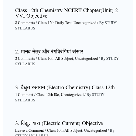
Class 12th Chemistry NCERT Chapter(Unit) 2
VVI Objective
8 Comments
/
Class 12th Daily Test
,
Uncategorized
/ By
STUDY
SYLLABUS
2. मानव नेत्र और रंगबिरंगियां संसार
2 Comments
/
Class 10th All Subject
,
Uncategorized
/ By
STUDY
SYLLABUS
3. वैधुत रसायन (Electro Chemistry) Class 12th
1 Comment
/
Class 12th ISc
,
Uncategorized
/ By
STUDY
SYLLABUS
3. विद्युत धरा (Electric Current) Objective
Leave a Comment
/
Class 10th All Subject
,
Uncategorized
/ By
STUDY SYLLABUS