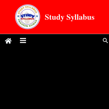
Skip
to
Study Syllabus
content
Se