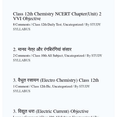
Class 12th Chemistry NCERT Chapter(Unit) 2
VVI Objective
8 Comments
/
Class 12th Daily Test
,
Uncategorized
/ By
STUDY
SYLLABUS
2. मानव नेत्र और रंगबिरंगियां संसार
2 Comments
/
Class 10th All Subject
,
Uncategorized
/ By
STUDY
SYLLABUS
3. वैधुत रसायन (Electro Chemistry) Class 12th
1 Comment
/
Class 12th ISc
,
Uncategorized
/ By
STUDY
SYLLABUS
3. विद्युत धरा (Electric Current) Objective