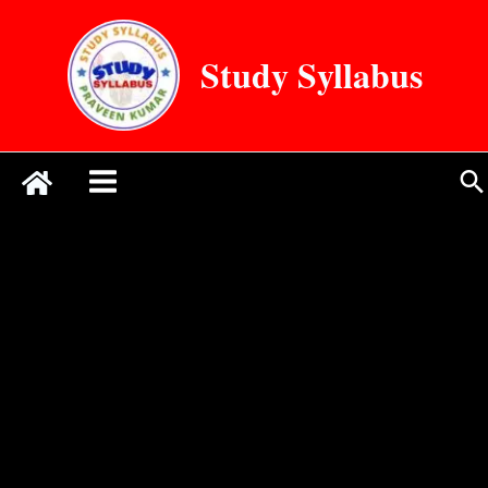
Skip
to
Study Syllabus
content
Se