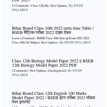
11 Comments
/
Class 12th ISc
,
New Updates
/ By
STUDY
SYLLABUS
Bihar Board Class 10th 2022 rutin time Table /
BSEB मैट्रिक परीक्षा 2022 टाइम टेबल
Leave a Comment
/
BSEB Class 10th Sent up Exam 2021 2022
,
Class 10th All Subject
,
New Updates
/ By
STUDY SYLLABUS
Class 12th Biology Model Paper 2022 || BSEB
12th Biology Model Paper 2022 PDF
2 Comments
/
New Updates
,
Uncategorized
/ By
STUDY
SYLLABUS
Bihar Board Class 12th English 100 Marks
Model Paper 2022 / BSEB इंटर परीक्षा 2023 मॉडल
पेपर इनरनेट