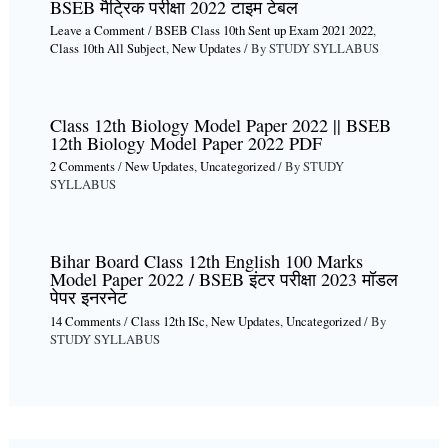
BSEB मैट्रिक परीक्षा 2022 टाइम टेबल
Leave a Comment
/
BSEB Class 10th Sent up Exam 2021 2022
,
Class 10th All Subject
,
New Updates
/ By
STUDY SYLLABUS
Class 12th Biology Model Paper 2022 || BSEB
12th Biology Model Paper 2022 PDF
2 Comments
/
New Updates
,
Uncategorized
/ By
STUDY
SYLLABUS
Bihar Board Class 12th English 100 Marks
Model Paper 2022 / BSEB इंटर परीक्षा 2023 मॉडल
पेपर इनरनेट
14 Comments
/
Class 12th ISc
,
New Updates
,
Uncategorized
/ By
STUDY SYLLABUS