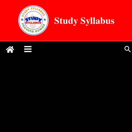
Skip
to
Study Syllabus
content
Se