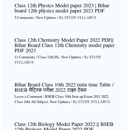
Class 12th Physics Model paper 2023 | Bihar
board 12th physics model paper 2023 PDF
5 Comments
/
New Updates
/ By
STUDY SYLLABUS
Class 12th Chemistry Model Paper 2022 PDF||
Bihar Board Class 12th Chemistry model paper
PDF 2023
11 Comments
/
Class 12th ISc
,
New Updates
/ By
STUDY
SYLLABUS
Bihar Board Class 10th 2022 rutin time Table /
BSEB मैट्रिक परीक्षा 2022 टाइम टेबल
Leave a Comment
/
BSEB Class 10th Sent up Exam 2021 2022
,
Class 10th All Subject
,
New Updates
/ By
STUDY SYLLABUS
Class 12th Biology Model Paper 2022 || BSEB
12th Biology Model Paper 2022 PDF