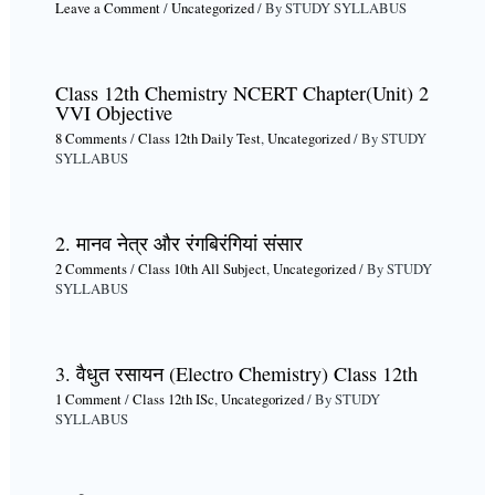
Leave a Comment
/
Uncategorized
/ By
STUDY SYLLABUS
Class 12th Chemistry NCERT Chapter(Unit) 2
VVI Objective
8 Comments
/
Class 12th Daily Test
,
Uncategorized
/ By
STUDY
SYLLABUS
2. मानव नेत्र और रंगबिरंगियां संसार
2 Comments
/
Class 10th All Subject
,
Uncategorized
/ By
STUDY
SYLLABUS
3. वैधुत रसायन (Electro Chemistry) Class 12th
1 Comment
/
Class 12th ISc
,
Uncategorized
/ By
STUDY
SYLLABUS