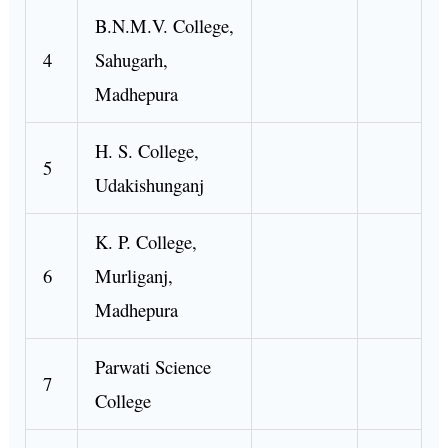
B.N.M.V. College,
4
Sahugarh,
Madhepura
H. S. College,
5
Udakishunganj
K. P. College,
6
Murliganj,
Madhepura
Parwati Science
7
College