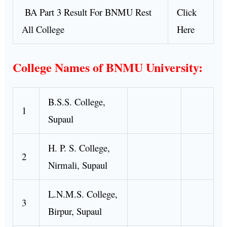
BA Part 3 Result For BNMU Rest
Click
All College
Here
College Names of BNMU University:
B.S.S. College,
1
Supaul
H. P. S. College,
2
Nirmali, Supaul
L.N.M.S. College,
3
Birpur, Supaul