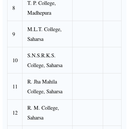
T. P. College,
8
Madhepura
M.L.T. College,
9
Saharsa
S.N.S.R.K.S.
10
College, Saharsa
R. Jha Mahila
11
College, Saharsa
R. M. College,
12
Saharsa