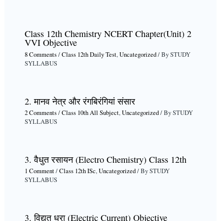
Class 12th Chemistry NCERT Chapter(Unit) 2
VVI Objective
8 Comments
/
Class 12th Daily Test
,
Uncategorized
/ By
STUDY
SYLLABUS
2. मानव नेत्र और रंगबिरंगियां संसार
2 Comments
/
Class 10th All Subject
,
Uncategorized
/ By
STUDY
SYLLABUS
3. वैधुत रसायन (Electro Chemistry) Class 12th
1 Comment
/
Class 12th ISc
,
Uncategorized
/ By
STUDY
SYLLABUS
3. विद्युत धरा (Electric Current) Objective