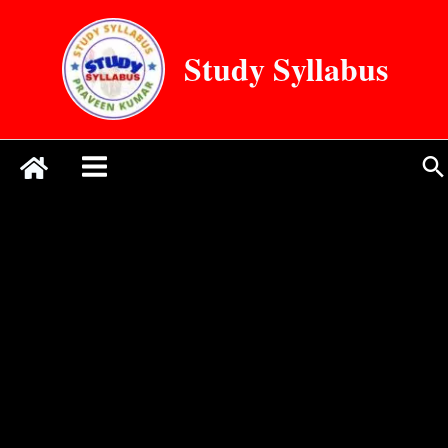
Skip
to
Study Syllabus
content
Se