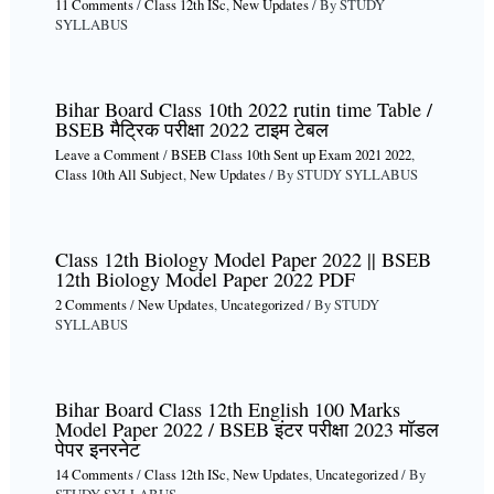
11 Comments
/
Class 12th ISc
,
New Updates
/ By
STUDY
SYLLABUS
Bihar Board Class 10th 2022 rutin time Table /
BSEB मैट्रिक परीक्षा 2022 टाइम टेबल
Leave a Comment
/
BSEB Class 10th Sent up Exam 2021 2022
,
Class 10th All Subject
,
New Updates
/ By
STUDY SYLLABUS
Class 12th Biology Model Paper 2022 || BSEB
12th Biology Model Paper 2022 PDF
2 Comments
/
New Updates
,
Uncategorized
/ By
STUDY
SYLLABUS
Bihar Board Class 12th English 100 Marks
Model Paper 2022 / BSEB इंटर परीक्षा 2023 मॉडल
पेपर इनरनेट
14 Comments
/
Class 12th ISc
,
New Updates
,
Uncategorized
/ By