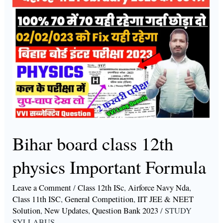
board
class
12th
physics
Important
Formula
Bihar board class 12th
physics Important Formula
Leave a Comment
/
Class 12th ISc
,
Airforce Navy Nda
,
Class 11th ISC
,
General Competition
,
IIT JEE & NEET
Solution
,
New Updates
,
Question Bank 2023
/
STUDY
SYLLABUS