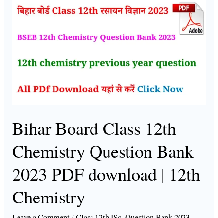
Bihar
Board
Class
12th
Chemistry
Question
Bank
2023
PDF
Bihar Board Class 12th
download
Chemistry Question Bank
|
12th
2023 PDF download | 12th
Chemistry
Chemistry
Leave a Comment
/
Class 12th ISc
,
Question Bank 2023
,