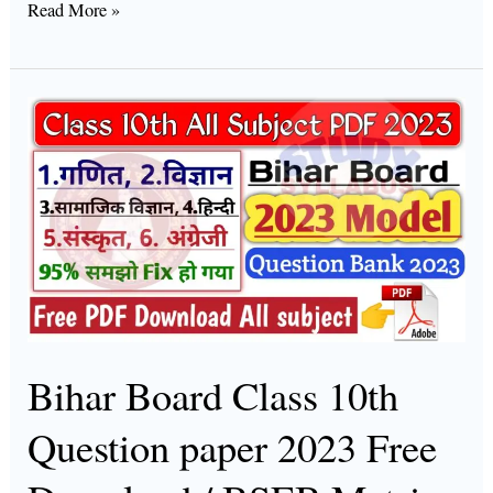
Read More »
Bihar
Board
Class
10th
Question
paper
2023
Free
Download
Bihar Board Class 10th
/
Question paper 2023 Free
BSEB
Matric