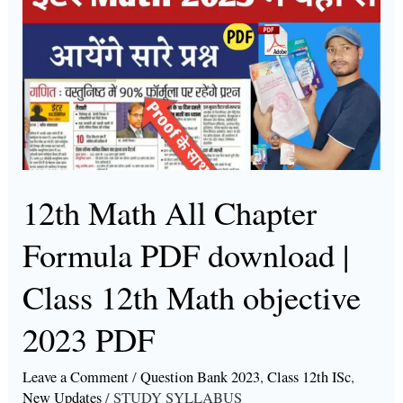
Math
All
Chapter
Formula
PDF
download
|
Class
12th Math All Chapter
12th
Formula PDF download |
Math
objective
Class 12th Math objective
2023
2023 PDF
PDF
Leave a Comment
/
Question Bank 2023
,
Class 12th ISc
,
New Updates
/
STUDY SYLLABUS