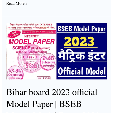
Read More »
Bihar
board
2023
official
Model
Paper
|
BSEB
Matric
Bihar board 2023 official
Model
Model Paper | BSEB
Paper
2023