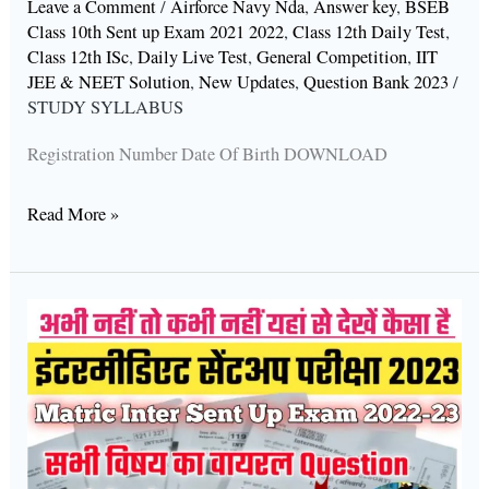
Leave a Comment
/
Airforce Navy Nda
,
Answer key
,
BSEB
Admit
Class 10th Sent up Exam 2021 2022
,
Class 12th Daily Test
,
Card
Class 12th ISc
,
Daily Live Test
,
General Competition
,
IIT
Download
JEE & NEET Solution
,
New Updates
,
Question Bank 2023
/
STUDY SYLLABUS
Link
2023
Registration Number Date Of Birth DOWNLOAD
Read More »
Bihar
Board
Inter
Matric
Sent
Up