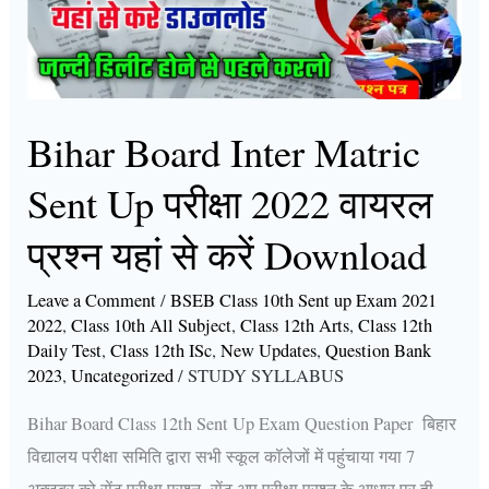
परीक्षा
2022
वायरल
प्रश्न
Bihar Board Inter Matric
यहां
से
Sent Up परीक्षा 2022 वायरल
करें
प्रश्न यहां से करें Download
Download
Leave a Comment
/
BSEB Class 10th Sent up Exam 2021
2022
,
Class 10th All Subject
,
Class 12th Arts
,
Class 12th
Daily Test
,
Class 12th ISc
,
New Updates
,
Question Bank
2023
,
Uncategorized
/
STUDY SYLLABUS
Bihar Board Class 12th Sent Up Exam Question Paper बिहार
विद्यालय परीक्षा समिति द्वारा सभी स्कूल कॉलेजों में पहुंचाया गया 7
अक्टूबर को सेंट परीक्षा प्रश्न सेंट अप परीक्षा प्रश्न के आधार पर ही