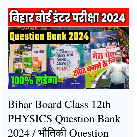
Bihar
Board
Class
12th
PHYSICS
Question
Bank
2024
/
भौतिकी
Bihar Board Class 12th
Question
Bank
PHYSICS Question Bank
2024
2024 / भौतिकी Question
12