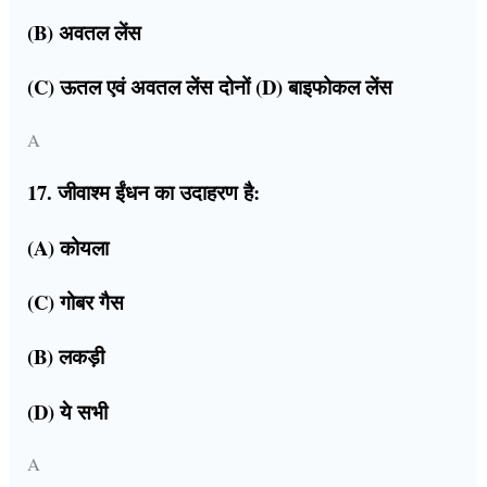
(B) अवतल लेंस
(C) ऊतल एवं अवतल लेंस दोनों (D) बाइफोकल लेंस
A
17. जीवाश्म ईंधन का उदाहरण है:
(A) कोयला
(C) गोबर गैस
(B) लकड़ी
(D) ये सभी
A