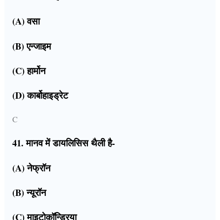
(A) वसा
(B) एन्जाइम
(C) हार्मोन
(D) कार्बोहाइड्रेट
C
41. मानव में डायलिसिस थैली है-
(A) नेफ्रॉन
(B) न्यूरॉन
(C) माइटोकॉन्ड्रिया