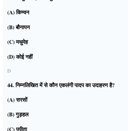
(A) किण्वन
(B) बौनापन
(C) मधुमेह
(D) कोई नहीं
D
44. निम्नलिखित में से कौन एकलंगी पादप का उदाहरण है?
(A) सरसों
(B) गुड़हल
(C) पपीता