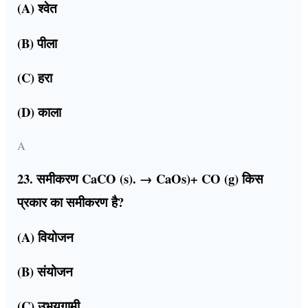
(A) श्वेत
(B) पीला
(C) हरा
(D) काला
A
23. समीकरण CaCO (s). → CaOs)+ CO (g) किस
प्रकार का समीकरण है?
(A) वियोजन
(B) संयोजन
(C) उभयगामी