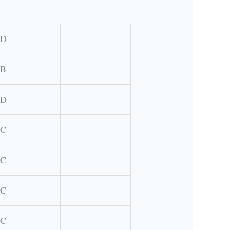
D
B
D
C
C
C
C