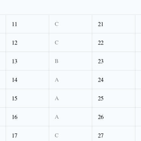
11
C
21
12
C
22
13
B
23
14
A
24
15
A
25
16
A
26
17
C
27