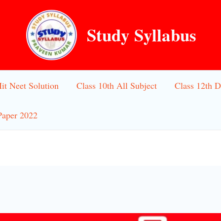
Study Syllabus
Iit Neet Solution
Class 10th All Subject
Class 12th D
Paper 2022