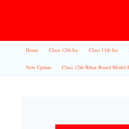
Skip
to
content
Home
Class 12th Isc
Class 11th Isc
New Update
Class 12th Bihar Board Model 