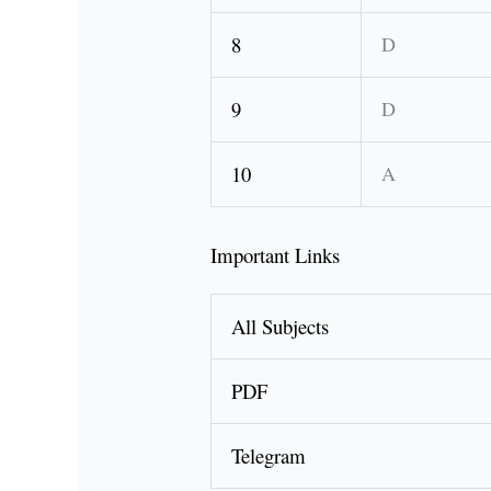
8
D
9
D
10
A
Important Links
All Subjects
PDF
Telegram