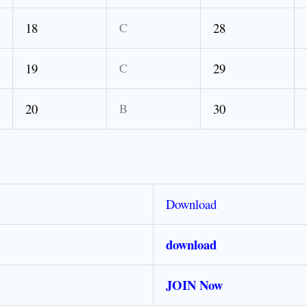
18
C
28
19
C
29
20
B
30
Download
download
JOIN Now