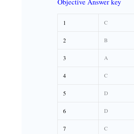
Objective Answer key
1
C
2
B
3
A
4
C
5
D
6
D
7
C