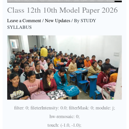
Class 12th 10th Model Paper 2026
Leave a Comment
/
New Updates
/ By
STUDY
SYLLABUS
filter: 0; fileterIntensity: 0.0; filterMask: 0; module: j;
hw-remosaic: 0;
touch: (-1.0, -1.0);